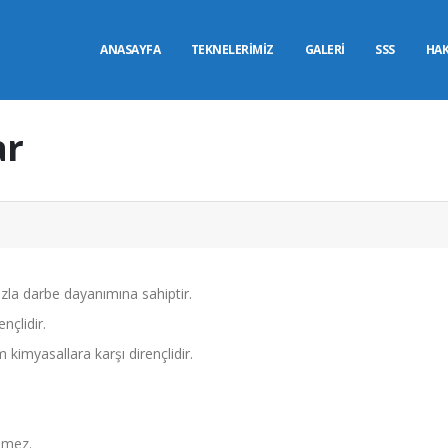
ANASAYFA
TEKNELERİMİZ
GALERİ
SSS
HAK
ar
azla darbe dayanımına sahiptir.
nçlidir.
imyasallara karşı dirençlidir.
nmez.