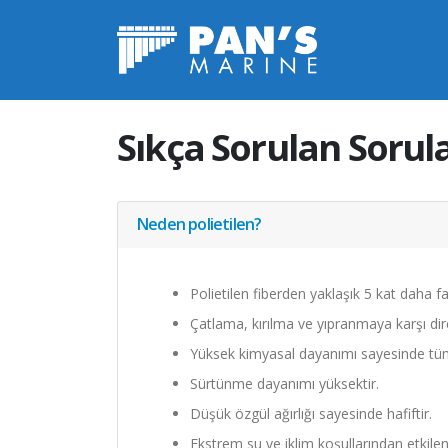
P355
Sıkça Sorulan Sorul
Neden polietilen?
Polietilen fiberden yaklaşık 5 kat daha f
Çatlama, kırılma ve yıpranmaya karşı dire
Yüksek kimyasal dayanımı sayesinde tüm k
Sürtünme dayanımı yüksektir.
Düşük özgül ağırlığı sayesinde hafiftir.
Ekstrem su ve iklim koşullarından etkile