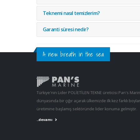
Teknemi nasıl temizlerim?
Garanti süresi nedir?
A new breath in the sea
Türkiye'nin Lider POLİETİLEN TEKNE üreticisi Pan's Mari
dünyasında bir çığır açarak ülkemizde ilk kez farklı boyla
üretimine başlamış sektöründe lider konuma gelmiştir.
..devamı