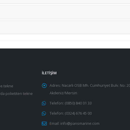
İLETIŞIM
Adres: Nacarlı OSB Mh. Cumhuriyet Bulv. No: 2
ne tekne
Akdeniz/Mersin
rda polietiten tekne
Telefon:
(0850) 840 01 33
Telefon:
(0324) 676 45 00
Email:
info@pansmarine.com