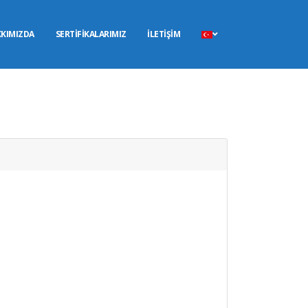
SIKÇA SORULAN SORULAR
SIKÇA SORULAN SORULAR
KIMIZDA
SERTİFİKALARIMIZ
İLETİŞİM